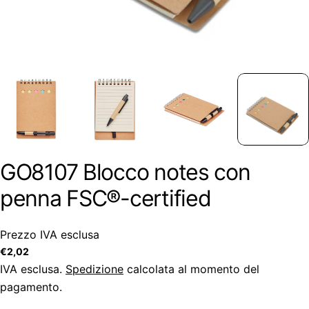
GO8107 Blocco notes con
penna FSC®-certified
Prezzo IVA esclusa
Prezzo
€2,02
regolare
IVA esclusa.
Spedizione
calcolata al momento del
pagamento.