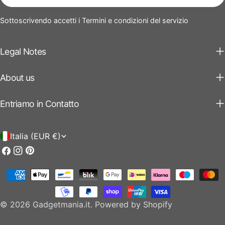
mail
Sottoscrivendo accetti i Termini e condizioni del servizio
Legal Notes
About us
Entriamo in Contatto
P
Italia (EUR €)
a
Facebook
Instagram
Pinterest
e
Modalità
s
di
e
pagamento
© 2026
Gadgetmania.it
.
Powered by Shopify
/