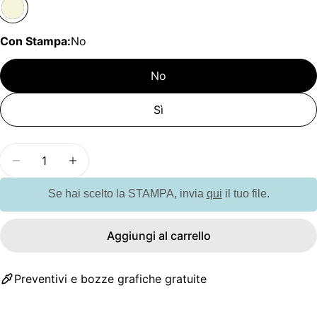
Con Stampa:
No
No
Sì
Quantità
Diminuisci la quantità per GO8107 Blocco notes 
Aumenta la quantità per GO8107 Blocco
Se hai scelto la STAMPA, invia
qui
il tuo file.
Aggiungi al carrello
Preventivi e bozze grafiche gratuite