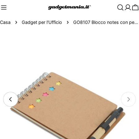
C
Casa
Gadget per l'Ufficio
GO8107 Blocco notes con penna FSC®-certified
Passa
alle
informazioni
sul
prodotto