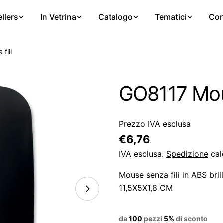
llers
In Vetrina
Catalogo
Tematici
Con
fili
GO8117 Mous
Prezzo IVA esclusa
Prezzo
€6,76
regolare
IVA esclusa.
Spedizione
cal
Mouse senza fili in ABS bril
11,5X5X1,8 CM
da
100
pezzi
5%
di sconto