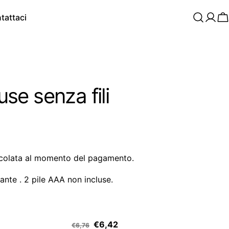
tattaci
C
e senza fili
colata al momento del pagamento.
lante . 2 pile AAA non incluse.
€6,42
€6,76