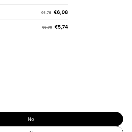
€6,08
€6,76
€5,74
€6,76
No