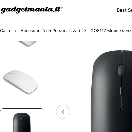
Best Se
Casa
Accessori Tech Personalizzati
GO8117 Mouse senza 
Passa
alle
informazioni
sul
prodotto