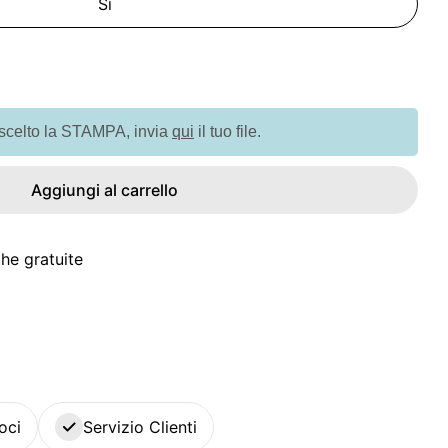
Sì
à per GO8117 Mouse senza fili
quantità per GO8117 Mouse senza fili
 scelto la STAMPA, invia
qui
il tuo file.
Aggiungi al carrello
he gratuite
oci
Servizio Clienti