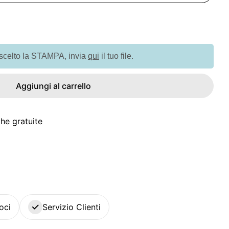
tà per GO8599 Porta badge trasparente 10x8cm
quantità per GO8599 Porta badge trasparente 10x
 scelto la STAMPA, invia
qui
il tuo file.
Aggiungi al carrello
he gratuite
oci
Servizio Clienti