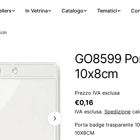
llers
In Vetrina
Catalogo
Tematici
Con
8cm
GO8599 Por
10x8cm
Prezzo IVA esclusa
Prezzo
€0,16
regolare
IVA esclusa.
Spedizione
cal
Porta badge trasparente 
10X8CM