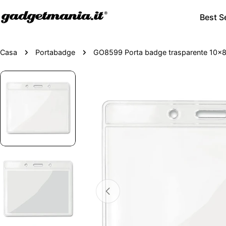
Best Se
Casa
Portabadge
GO8599 Porta badge trasparente 10x
Passa
alle
informazioni
sul
prodotto