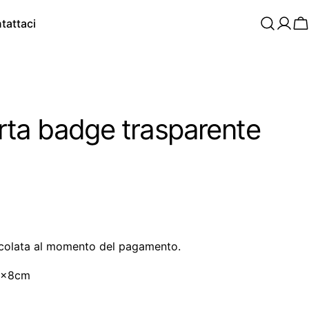
tattaci
C
ta badge trasparente
colata al momento del pagamento.
10x8cm