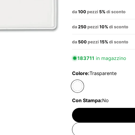
da
100
pezzi
5%
di sconto
da
250
pezzi
10%
di sconto
da
500
pezzi
15%
di sconto
183711
in magazzino
Colore:
Trasparente
Con Stampa:
No