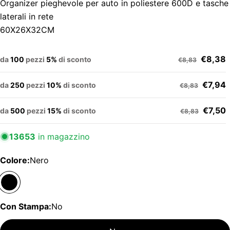
Organizer pieghevole per auto in poliestere 600D e tasche
laterali in rete
60X26X32CM
€8,38
da
100
pezzi
5%
di sconto
€8,83
€7,94
da
250
pezzi
10%
di sconto
€8,83
€7,50
da
500
pezzi
15%
di sconto
€8,83
13653
in magazzino
Colore:
Nero
Con Stampa:
No