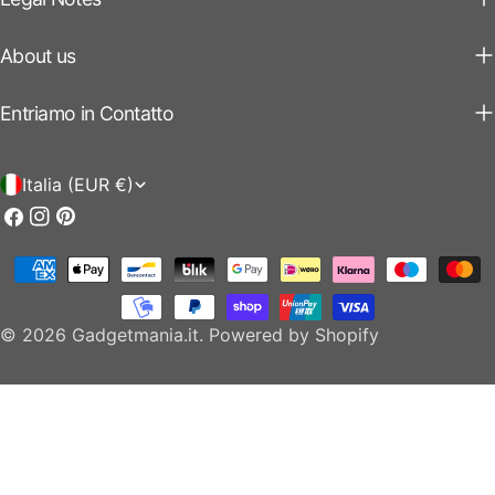
About us
Entriamo in Contatto
P
Italia (EUR €)
a
Facebook
Instagram
Pinterest
e
Modalità
s
di
e
pagamento
© 2026
Gadgetmania.it
.
Powered by Shopify
/
r
e
g