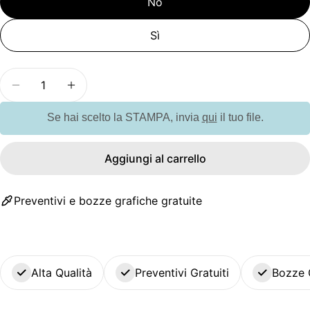
No
Sì
Quantità
Diminuisci la quantità per GO8880 Organizer pie
Aumenta la quantità per GO8880 Organi
Se hai scelto la STAMPA, invia
qui
il tuo file.
Aggiungi al carrello
Preventivi e bozze grafiche gratuite
Alta Qualità
Preventivi Gratuiti
Bozze 