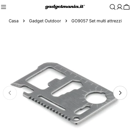
C
Casa
Gadget Outdoor
GO9057 Set multi attrezzi
Passa
alle
informazioni
sul
prodotto