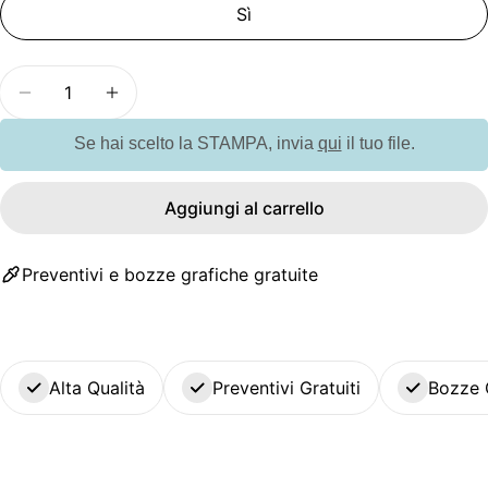
Sì
Quantità
Diminuisci la quantità per GO9057 Set multi attre
Aumenta la quantità per GO9057 Set mul
Se hai scelto la STAMPA, invia
qui
il tuo file.
Aggiungi al carrello
Preventivi e bozze grafiche gratuite
Alta Qualità
Preventivi Gratuiti
Bozze 