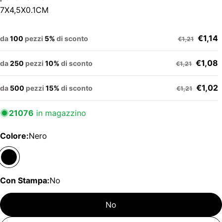
7X4,5X0.1CM
€1,14
da
100
pezzi
5%
di sconto
€1,21
€1,08
da
250
pezzi
10%
di sconto
€1,21
€1,02
da
500
pezzi
15%
di sconto
€1,21
21076
in magazzino
Colore:
Nero
Con Stampa:
No
No