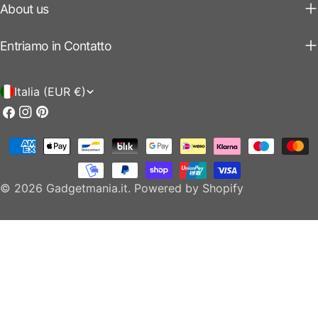
About us
Entriamo in Contatto
P
Italia (EUR €)
a
Facebook
Instagram
Pinterest
e
Modalità
s
di
e
pagamento
© 2026
Gadgetmania.it
.
Powered by Shopify
/
r
e
g
i