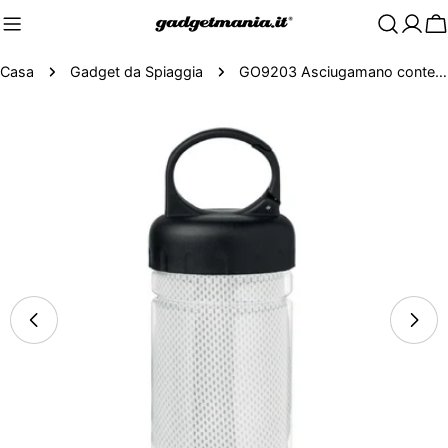
C
Casa
Gadget da Spiaggia
GO9203 Asciugamano contenitore-tritan
Passa
alle
informazioni
sul
prodotto