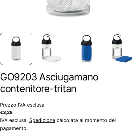
GO9203 Asciugamano
contenitore-tritan
Prezzo IVA esclusa
Prezzo
€3,28
regolare
IVA esclusa.
Spedizione
calcolata al momento del
pagamento.