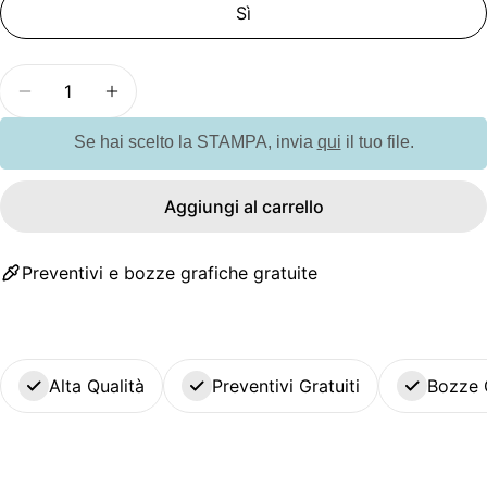
Sì
Quantità
Diminuisci la quantità per GO9203 Asciugamano c
Aumenta la quantità per GO9203 Asciug
Se hai scelto la STAMPA, invia
qui
il tuo file.
Aggiungi al carrello
Preventivi e bozze grafiche gratuite
Alta Qualità
Preventivi Gratuiti
Bozze 