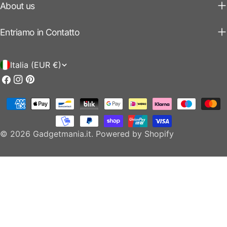
About us
Entriamo in Contatto
P
Italia (EUR €)
a
Facebook
Instagram
Pinterest
e
Modalità
s
di
e
pagamento
© 2026
Gadgetmania.it
.
Powered by Shopify
/
r
e
g
i