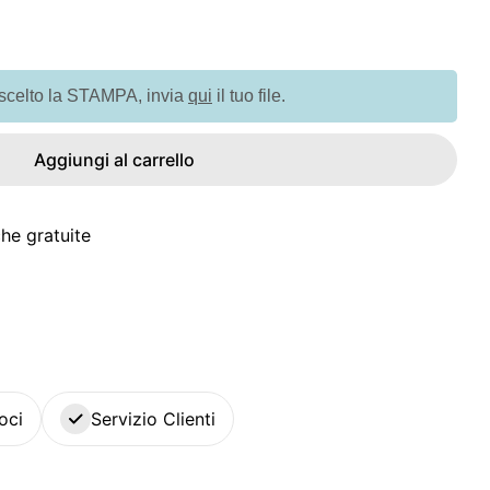
à per GO9207 Zainetto con 5 pennarelli
uantità per GO9207 Zainetto con 5 pennarelli
 scelto la STAMPA, invia
qui
il tuo file.
Aggiungi al carrello
he gratuite
oci
Servizio Clienti