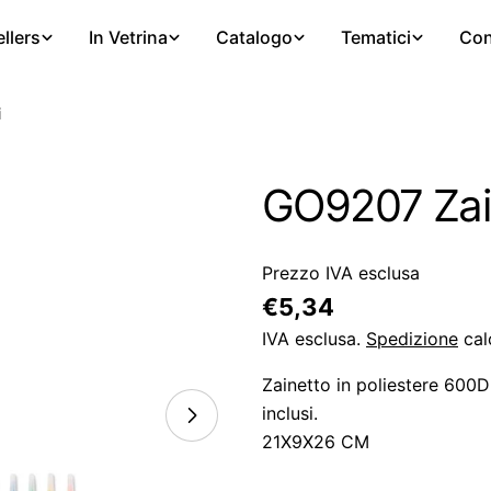
llers
In Vetrina
Catalogo
Tematici
Con
i
GO9207 Zain
Prezzo IVA esclusa
Prezzo
€5,34
regolare
IVA esclusa.
Spedizione
cal
Zainetto in poliestere 600D
inclusi.
21X9X26 CM