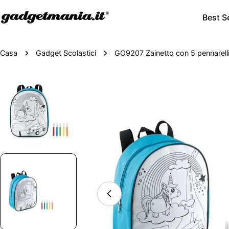
Best Se
Casa
Gadget Scolastici
GO9207 Zainetto con 5 pennarell
Passa
alle
informazioni
sul
prodotto