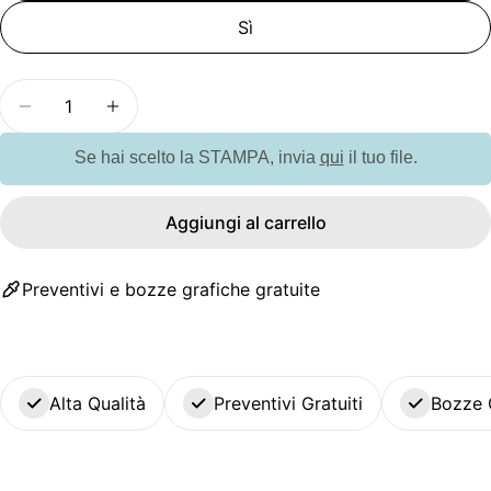
Sì
Quantità
Diminuisci la quantità per GO9289 Portachiavi t
Aumenta la quantità per GO9289 Portac
Se hai scelto la STAMPA, invia
qui
il tuo file.
Aggiungi al carrello
Preventivi e bozze grafiche gratuite
Alta Qualità
Preventivi Gratuiti
Bozze 