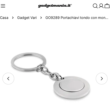
C
Casa
Gadget Vari
GO9289 Portachiavi tondo con moneta
Passa
alle
informazioni
sul
prodotto