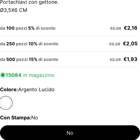
Portachiavi con gettone.
Ø3,5X6 CM
€2,16
da
100
pezzi
5%
di sconto
€2,28
€2,05
da
250
pezzi
10%
di sconto
€2,28
€1,93
da
500
pezzi
15%
di sconto
€2,28
15084
in magazzino
Colore:
Argento Lucido
Con Stampa:
No
No