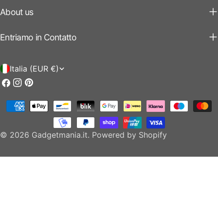
About us
Entriamo in Contatto
P
Italia (EUR €)
a
Facebook
Instagram
Pinterest
e
Modalità
s
di
e
pagamento
© 2026
Gadgetmania.it
.
Powered by Shopify
/
r
e
g
i