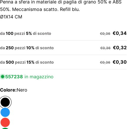
Penna a sfera in materiale di paglia di grano 50% e ABS
50%. Meccanismoa scatto. Refill blu.
Ø1X14 CM
€0,34
da
100
pezzi
5%
di sconto
€0,36
€0,32
da
250
pezzi
10%
di sconto
€0,36
€0,30
da
500
pezzi
15%
di sconto
€0,36
557238
in magazzino
Colore:
Nero