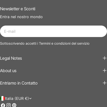
Newsletter e Sconti
Entra nel nostro mondo
E-
mail
Sottoscrivendo accetti i Termini e condizioni del servizio
Legal Notes
About us
Entriamo in Contatto
P
Italia (EUR €)
a
Facebook
Instagram
Pinterest