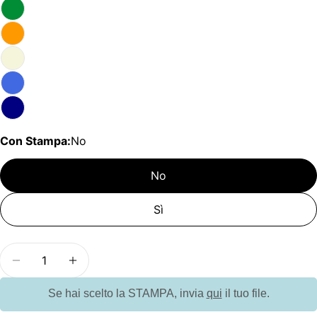
Con Stampa:
No
No
Sì
Quantità
Diminuisci la quantità per GO9614 Penna di paglia
Aumenta la quantità per GO9614 Penna d
Se hai scelto la STAMPA, invia
qui
il tuo file.