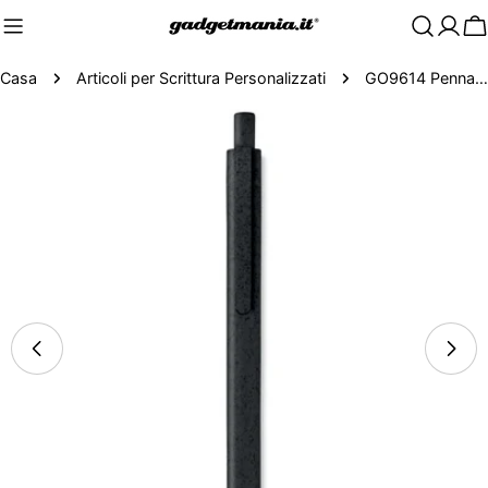
C
Casa
Articoli per Scrittura Personalizzati
GO9614 Penna di paglia di grano
Passa
alle
informazioni
sul
prodotto