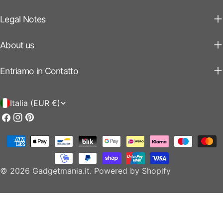
Legal Notes
About us
Entriamo in Contatto
P
Italia (EUR €)
a
Facebook
Instagram
Pinterest
e
Modalità
s
di
e
pagamento
© 2026
Gadgetmania.it
.
Powered by Shopify
/
r
e