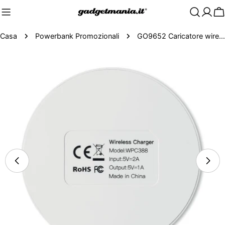
C
Casa
Powerbank Promozionali
GO9652 Caricatore wireless
Passa
alle
informazioni
sul
prodotto