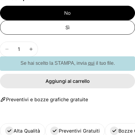
No
Sì
Quantità
Diminuisci la quantità per GO9652 Caricatore wir
Aumenta la quantità per GO9652 Caricat
Se hai scelto la STAMPA, invia
qui
il tuo file.
Aggiungi al carrello
Preventivi e bozze grafiche gratuite
Alta Qualità
Preventivi Gratuiti
Bozze 