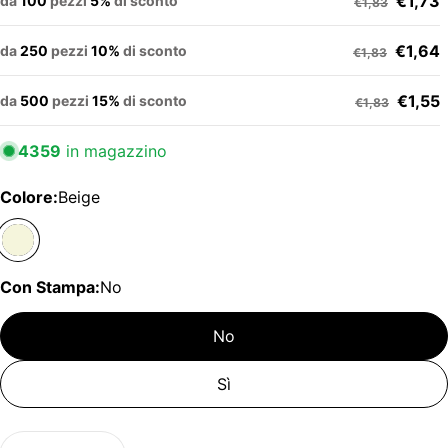
€1,73
da
100
pezzi
5%
di sconto
€1,83
€1,64
da
250
pezzi
10%
di sconto
€1,83
€1,55
da
500
pezzi
15%
di sconto
€1,83
4359
in magazzino
Colore:
Beige
Con Stampa:
No
No
Sì
Quantità