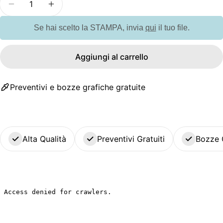
Diminuisci la quantità per GO9929 Sacchetto medi
Aumenta la quantità per GO9929 Sacchet
Se hai scelto la STAMPA, invia
qui
il tuo file.
Aggiungi al carrello
Preventivi e bozze grafiche gratuite
Alta Qualità
Preventivi Gratuiti
Bozze 