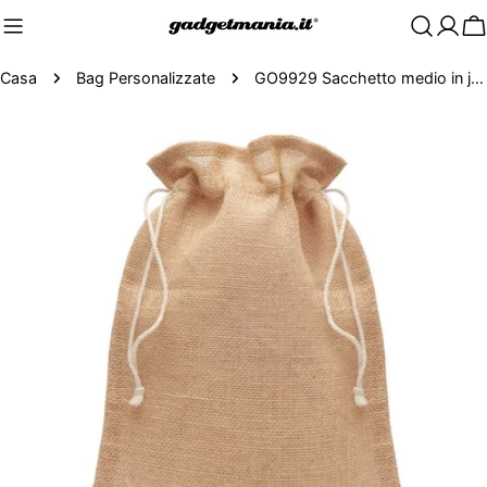
C
Casa
Bag Personalizzate
GO9929 Sacchetto medio in juta
Passa
alle
informazioni
sul
prodotto