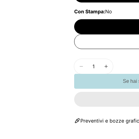
Con Stampa:
No
Quantità
Diminuisci la quanti
Aumenta la 
Se hai
Preventivi e bozze grafic