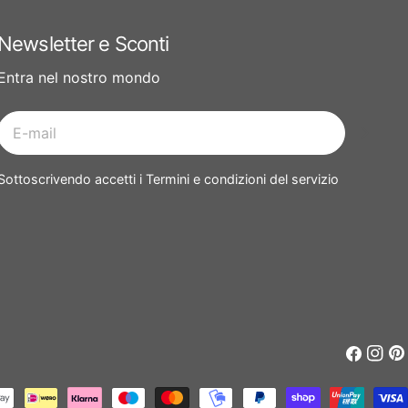
Newsletter e Sconti
Entra nel nostro mondo
E-
mail
Sottoscrivendo accetti i Termini e condizioni del servizio
Faceboo
Insta
Pin