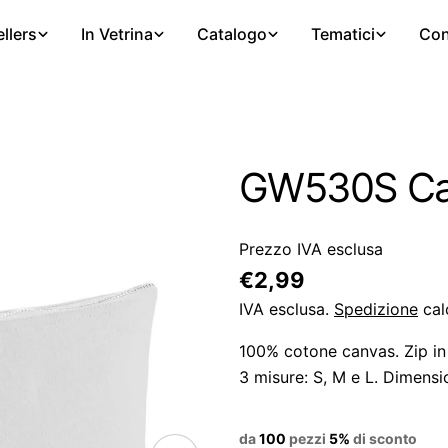
llers
In Vetrina
Catalogo
Tematici
Con
GW530S Ca
Prezzo IVA esclusa
Prezzo
€2,99
regolare
IVA esclusa.
Spedizione
cal
100% cotone canvas. Zip in 
3 misure: S, M e L. Dimension
da
100
pezzi
5%
di sconto