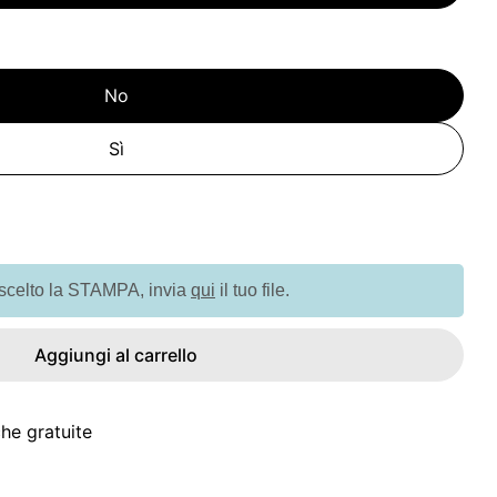
No
Sì
tà per GW530S Canvas Accessory Case
quantità per GW530S Canvas Accessory Case
 scelto la STAMPA, invia
qui
il tuo file.
Aggiungi al carrello
he gratuite