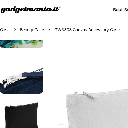
Best Se
Casa
Beauty Case
GW530S Canvas Accessory Case
Passa
alle
informazioni
sul
prodotto