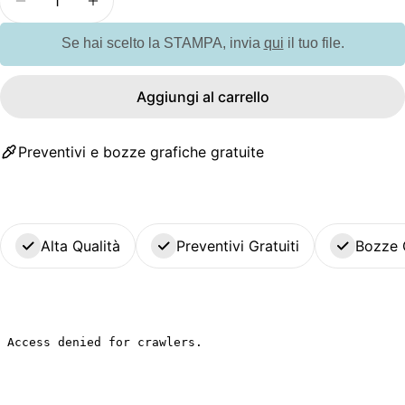
Diminuisci la quantità per GW572M Reversible C
Aumenta la quantità per GW572M Rever
Se hai scelto la STAMPA, invia
qui
il tuo file.
Aggiungi al carrello
Preventivi e bozze grafiche gratuite
Alta Qualità
Preventivi Gratuiti
Bozze 