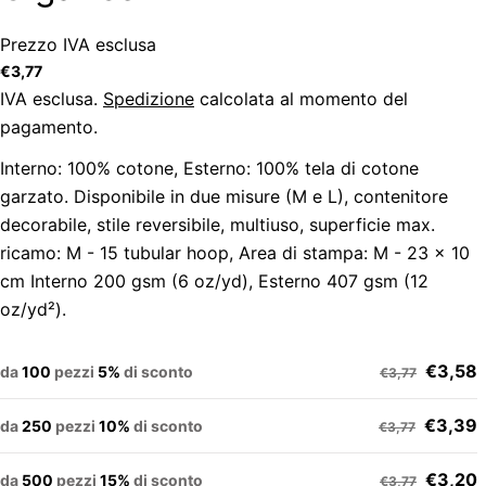
Prezzo IVA esclusa
Prezzo
€3,77
regolare
IVA esclusa.
Spedizione
calcolata al momento del
pagamento.
Interno: 100% cotone, Esterno: 100% tela di cotone
garzato. Disponibile in due misure (M e L), contenitore
decorabile, stile reversibile, multiuso, superficie max.
ricamo: M - 15 tubular hoop, Area di stampa: M - 23 x 10
cm Interno 200 gsm (6 oz/yd), Esterno 407 gsm (12
oz/yd²).
€3,58
da
100
pezzi
5%
di sconto
€3,77
€3,39
da
250
pezzi
10%
di sconto
€3,77
€3,20
da
500
pezzi
15%
di sconto
€3,77