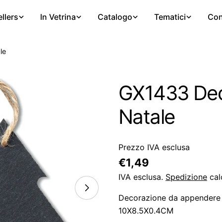
llers
In Vetrina
Catalogo
Tematici
Con
le
GX1433 Deco
Natale
Prezzo IVA esclusa
Prezzo
€1,49
regolare
IVA esclusa.
Spedizione
cal
Decorazione da appendere a
10X8.5X0.4CM