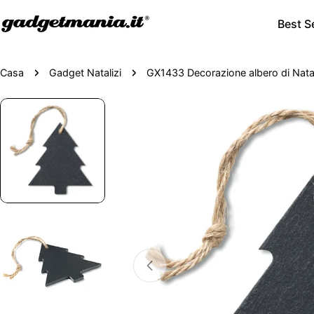
Best Se
Casa
Gadget Natalizi
GX1433 Decorazione albero di Nata
Passa
alle
informazioni
sul
prodotto