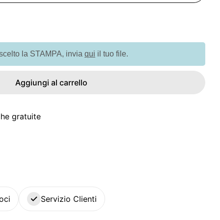
à per GX1433 Decorazione albero di Natale
quantità per GX1433 Decorazione albero di Natale
 scelto la STAMPA, invia
qui
il tuo file.
Aggiungi al carrello
he gratuite
oci
Servizio Clienti