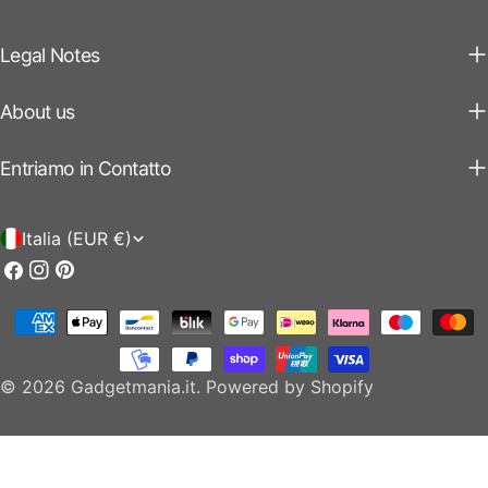
Legal Notes
About us
Entriamo in Contatto
P
Italia (EUR €)
a
Facebook
Instagram
Pinterest
e
Modalità
s
di
e
pagamento
© 2026
Gadgetmania.it
.
Powered by Shopify
/
r