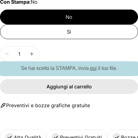
Con Stampa:
No
No
Sì
Quantità
Diminuisci la quantità per GX1473 Decorazione a P
Aumenta la quantità per GX1473 Decoraz
Se hai scelto la STAMPA, invia
qui
il tuo file.
Aggiungi al carrello
Preventivi e bozze grafiche gratuite
Alta Qualità
Preventivi Gratuiti
Bozze 