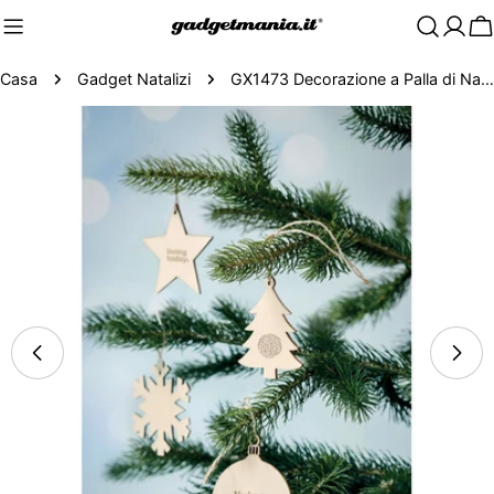
C
Casa
Gadget Natalizi
GX1473 Decorazione a Palla di Natale
Passa
alle
informazioni
sul
prodotto