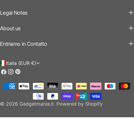
Legal Notes
About us
Entriamo in Contatto
P
Italia (EUR €)
a
Facebook
Instagram
Pinterest
e
Modalità
s
di
e
pagamento
© 2026
Gadgetmania.it
.
Powered by Shopify
/
r
e