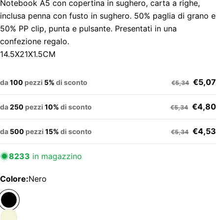
Notebook A5 con copertina in sughero, carta a righe,
inclusa penna con fusto in sughero. 50% paglia di grano e
50% PP clip, punta e pulsante. Presentati in una
confezione regalo.
14.5X21X1.5CM
€5,07
da
100
pezzi
5%
di sconto
€5,34
€4,80
da
250
pezzi
10%
di sconto
€5,34
€4,53
da
500
pezzi
15%
di sconto
€5,34
8233
in magazzino
Colore:
Nero