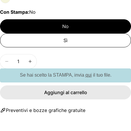
Con Stampa:
No
No
Sì
Quantità
Diminuisci la quantità per GO6202 Set blocco A5
Aumenta la quantità per GO6202 Set bl
Se hai scelto la STAMPA, invia
qui
il tuo file.
Aggiungi al carrello
Preventivi e bozze grafiche gratuite