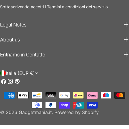
Sottoscrivendo accetti i Termini e condizioni del servizio
Legal Notes
About us
Entriamo in Contatto
P
Italia (EUR €)
a
Facebook
Instagram
Pinterest
e
Modalità
s
di
e
pagamento
© 2026
Gadgetmania.it
.
Powered by Shopify
/