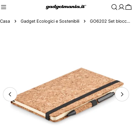
C
Casa
Gadget Ecologici e Sostenibili
GO6202 Set blocco A5 e penna in sughero
Passa
alle
informazioni
sul
prodotto