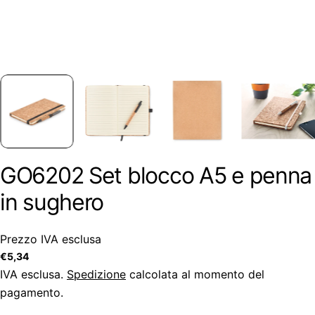
GO6202 Set blocco A5 e penna
in sughero
Prezzo IVA esclusa
Prezzo
€5,34
regolare
IVA esclusa.
Spedizione
calcolata al momento del
pagamento.