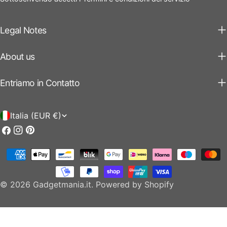
Legal Notes
About us
Entriamo in Contatto
P
Italia (EUR €)
a
Facebook
Instagram
Pinterest
e
Modalità
s
di
e
pagamento
© 2026
Gadgetmania.it
.
Powered by Shopify
/
r