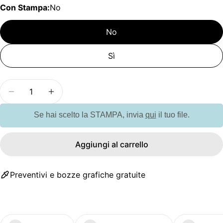
Con Stampa:
No
No
Sì
Quantità
Diminuisci la quantità per GO8584 Ombrello auto
Aumenta la quantità per GO8584 Ombrel
Se hai scelto la STAMPA, invia
qui
il tuo file.
Aggiungi al carrello
Preventivi e bozze grafiche gratuite