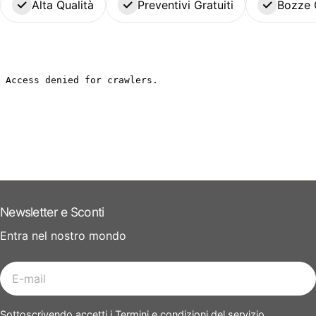
Alta Qualità
Preventivi Gratuiti
Bozze 
Newsletter e Sconti
Entra nel nostro mondo
E-
mail
Sottoscrivendo accetti i Termini e condizioni del servizio