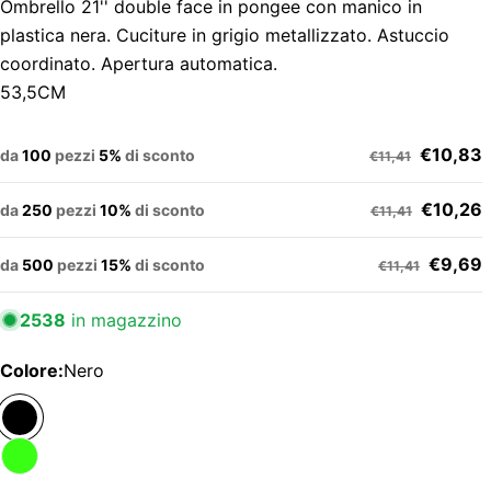
Ombrello 21'' double face in pongee con manico in
plastica nera. Cuciture in grigio metallizzato. Astuccio
coordinato. Apertura automatica.
53,5CM
€10,83
da
100
pezzi
5%
di sconto
€11,41
€10,26
da
250
pezzi
10%
di sconto
€11,41
€9,69
da
500
pezzi
15%
di sconto
€11,41
2538
in magazzino
Colore:
Nero