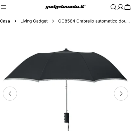
C
Casa
Living Gadget
GO8584 Ombrello automatico double face 21"
Passa
alle
informazioni
sul
prodotto