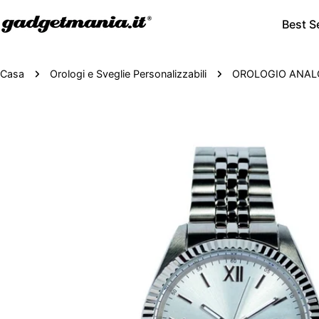
Best Se
Casa
Orologi e Sveglie Personalizzabili
OROLOGIO ANAL
Passa
alle
informazioni
sul
prodotto