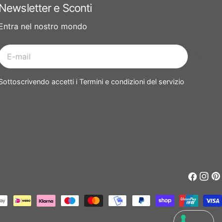
Newsletter e Sconti
Entra nel nostro mondo
E-
mail
Sottoscrivendo accetti i Termini e condizioni del servizio
Faceboo
Insta
Pin