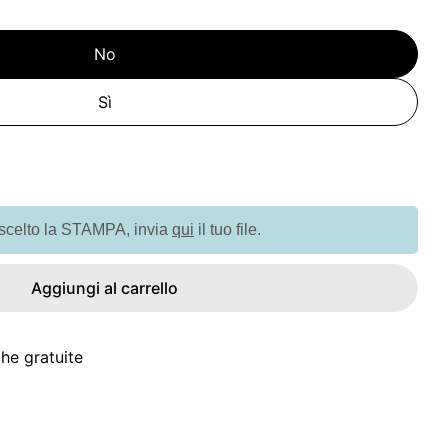
No
Sì
ità per OROLOGIO ANALOGICO REGOLO
 quantità per OROLOGIO ANALOGICO REGOLO
 scelto la STAMPA, invia
qui
il tuo file.
Aggiungi al carrello
he gratuite