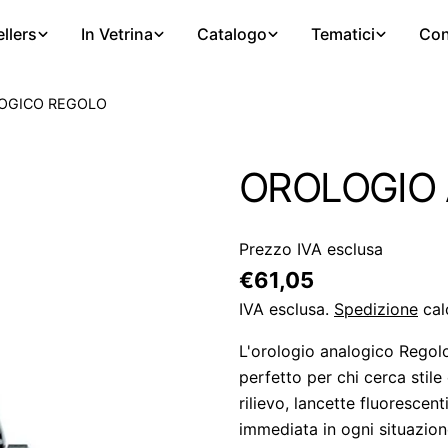
llers
In Vetrina
Catalogo
Tematici
Con
OGICO REGOLO
OROLOGIO
Prezzo IVA esclusa
Prezzo
€61,05
regolare
IVA esclusa.
Spedizione
cal
L'orologio analogico Regol
perfetto per chi cerca stile
rilievo, lancette fluorescen
immediata in ogni situazione