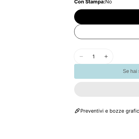
Con Stampa:
No
Quantità
Diminuisci la quant
Aumenta la
Se hai
Preventivi e bozze grafic