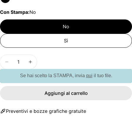
Con Stampa:
No
No
Sì
Quantità
Diminuisci la quantità per GO9689 Tazza doppio 
Aumenta la quantità per GO9689 Tazza 
Se hai scelto la STAMPA, invia
qui
il tuo file.
Aggiungi al carrello
Preventivi e bozze grafiche gratuite