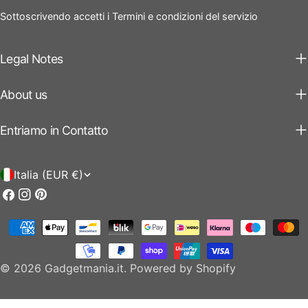
Sottoscrivendo accetti i Termini e condizioni del servizio
Legal Notes
About us
Entriamo in Contatto
P
Italia (EUR €)
a
Facebook
Instagram
Pinterest
e
Modalità
s
di
e
pagamento
© 2026
Gadgetmania.it
.
Powered by Shopify
/