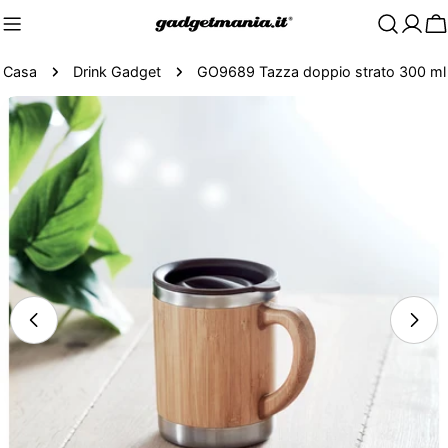
C
Casa
Drink Gadget
GO9689 Tazza doppio strato 300 ml
Passa
alle
informazioni
sul
prodotto