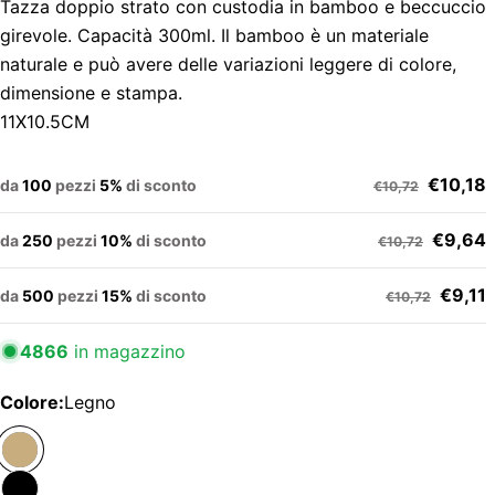
Tazza doppio strato con custodia in bamboo e beccuccio
girevole. Capacità 300ml. Il bamboo è un materiale
naturale e può avere delle variazioni leggere di colore,
dimensione e stampa.
11X10.5CM
€10,18
da
100
pezzi
5%
di sconto
€10,72
€9,64
da
250
pezzi
10%
di sconto
€10,72
€9,11
da
500
pezzi
15%
di sconto
€10,72
4866
in magazzino
Colore:
Legno